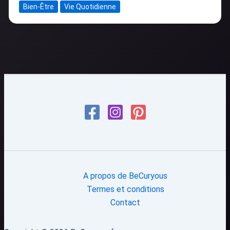
Bien-Être
Vie Quotidienne
A propos de BeCuryous
Termes et conditions
Contact