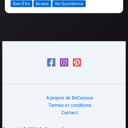
Bien-Être
librairie
Vie Quotidienne
A propos de BeCuryous
Termes et conditions
Contact