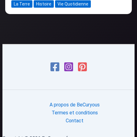
La Terre
Histoire
Vie Quotidienne
A propos de BeCuryous
Termes et conditions
Contact