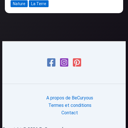
Nature
La Terre
A propos de BeCuryous
Termes et conditions
Contact