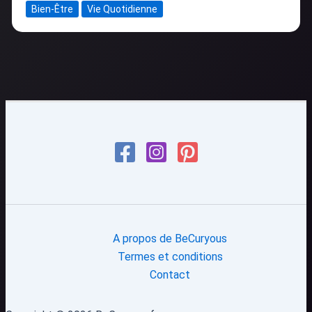
Bien-Être
Vie Quotidienne
A propos de BeCuryous
Termes et conditions
Contact