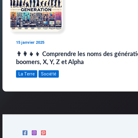
15 janvier 2025
👨‍👩‍👧‍👦 Comprendre les noms des générati
boomers, X, Y, Z et Alpha
La Terre
Société