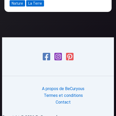
Nature
La Terre
A propos de BeCuryous
Termes et conditions
Contact