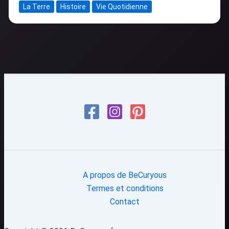
La Terre
Histoire
Vie Quotidienne
A propos de BeCuryous
Termes et conditions
Contact