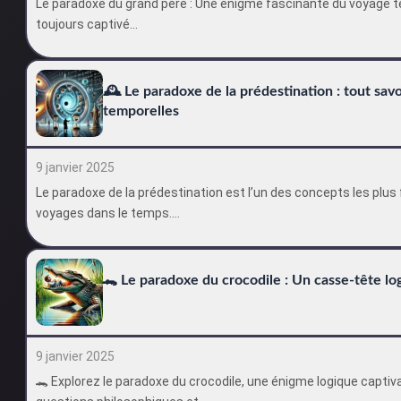
Le paradoxe du grand père : Une énigme fascinante du voyage 
toujours captivé…
🕰️ Le paradoxe de la prédestination : tout sa
temporelles
9 janvier 2025
Le paradoxe de la prédestination est l’un des concepts les plu
voyages dans le temps.…
🐊 Le paradoxe du crocodile : Un casse-tête lo
9 janvier 2025
🐊 Explorez le paradoxe du crocodile, une énigme logique captiva