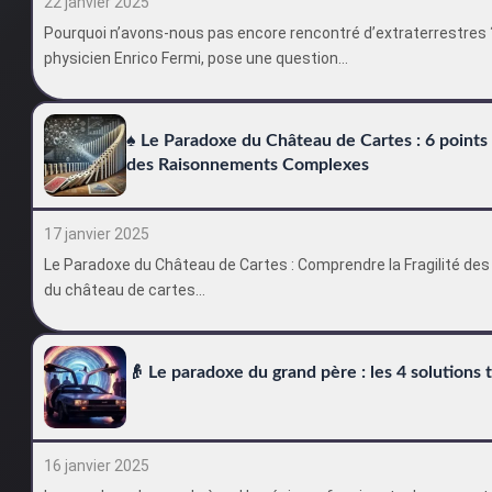
22 janvier 2025
Pourquoi n’avons-nous pas encore rencontré d’extraterrestres ?
physicien Enrico Fermi, pose une question…
♠️ Le Paradoxe du Château de Cartes : 6 points 
des Raisonnements Complexes
17 janvier 2025
Le Paradoxe du Château de Cartes : Comprendre la Fragilité d
du château de cartes…
👴 Le paradoxe du grand père : les 4 solutions
16 janvier 2025