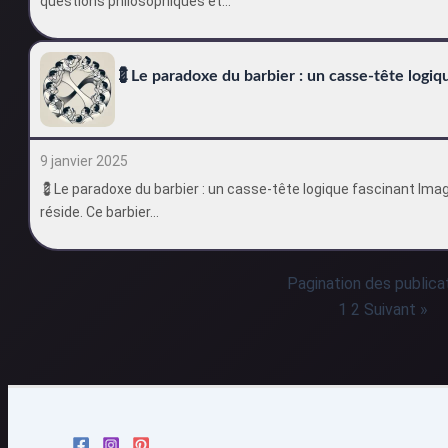
questions philosophiques et…
💈Le paradoxe du barbier : un casse-tête logiq
9 janvier 2025
💈Le paradoxe du barbier : un casse-tête logique fascinant Imagi
réside. Ce barbier…
Pagination des publica
1
2
Suivant »