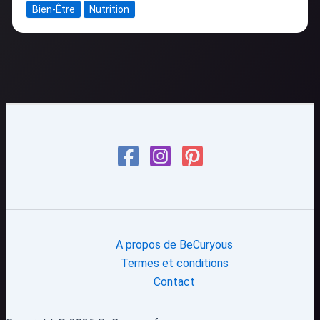
Bien-Être
Nutrition
A propos de BeCuryous
Termes et conditions
Contact