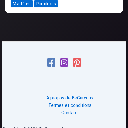
Mystères
Paradoxes
A propos de BeCuryous
Termes et conditions
Contact